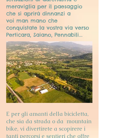
meraviglia per il paesaggio
che si aprirà dinnanzi a
voi man mano che
conquistate la vostra via verso
Perticara, Saiano, Pennabili...
E per gli amanti della bicicletta,
che sia da strada o da mountain
bike, vi divertirete a scopirere i
tanti percorsi e sentieri che offre