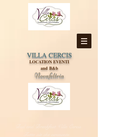
VILLA CERCIS
LOCATION EVENTI
and B&b
Novafeltria
Bed and Breakfast Villa Cercis
Tutto ciò che cercavate...