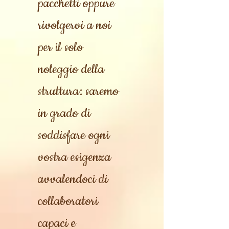
pacchetti oppure
rivolgervi a noi
per il solo
noleggio della
struttura: saremo
in grado di
soddisfare ogni
vostra esigenza
avvalendoci di
collaboratori
capaci e