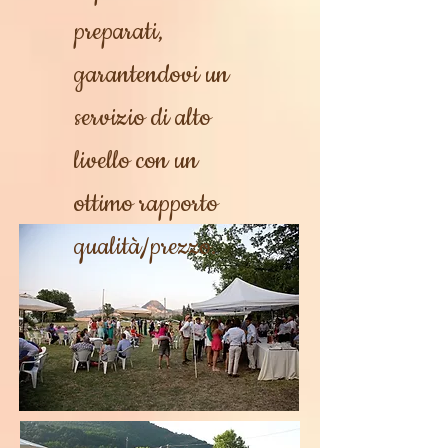
preparati,
garantendovi un
servizio di alto
livello con un
ottimo rapporto
qualità/prezzo.