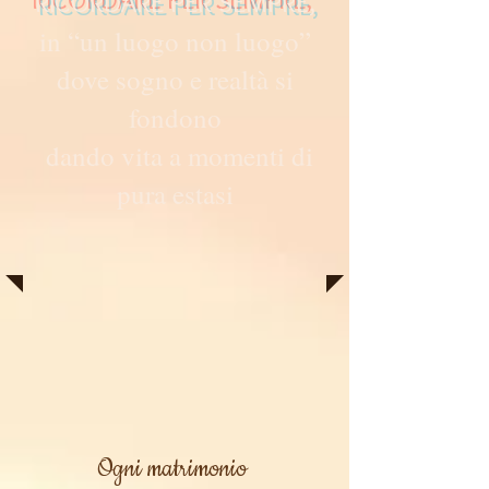
RICORDARE PER SEMPRE,
in “un luogo non luogo”
dove sogno e realtà si
fondono
dando vita a momenti di
pura estasi
Ogni matrimonio